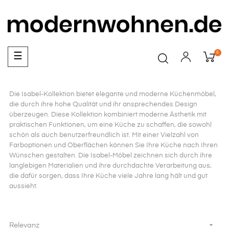
0
Umschalten
☰
der
Navigation
Die Isabel-Kollektion bietet elegante und moderne Küchenmöbel,
die durch ihre hohe Qualität und ihr ansprechendes Design
überzeugen. Diese Kollektion kombiniert moderne Ästhetik mit
praktischen Funktionen, um eine Küche zu schaffen, die sowohl
schön als auch benutzerfreundlich ist. Mit einer Vielzahl von
Farboptionen und Oberflächen können Sie Ihre Küche nach Ihren
Wünschen gestalten. Die Isabel-Möbel zeichnen sich durch ihre
langlebigen Materialien und ihre durchdachte Verarbeitung aus,
die dafür sorgen, dass Ihre Küche viele Jahre lang hält und gut
aussieht.

Relevanz