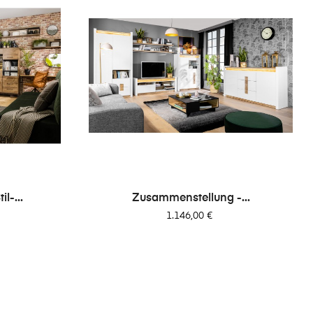
l-...
Zusammenstellung -...
Preis
1.146,00 €