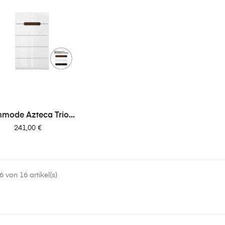
mode Azteca Trio...
Preis
241,00 €
 von 16 artikel(s)