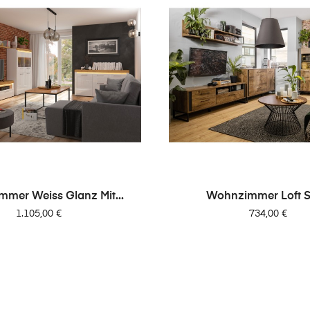
mer Weiss Glanz Mit...
Wohnzimmer Loft Sti
Preis
Preis
1.105,00 €
734,00 €