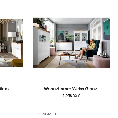
anz...
Wohnzimmer Weiss Glanz...
Preis
1.058,00 €
AUSVERKAUFT