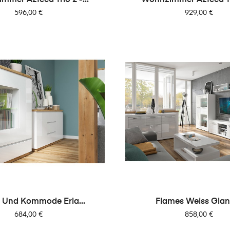
Preis
Preis
596,00 €
929,00 €
e Und Kommode Erla...
Flames Weiss Glanz
Preis
Preis
684,00 €
858,00 €