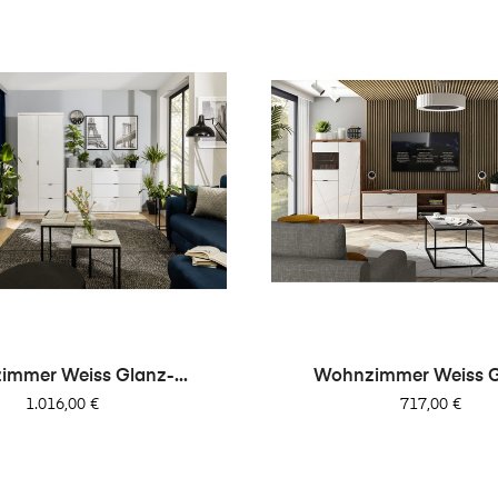
mmer Weiss Glanz-...
Wohnzimmer Weiss Gl
Preis
Preis
1.016,00 €
717,00 €