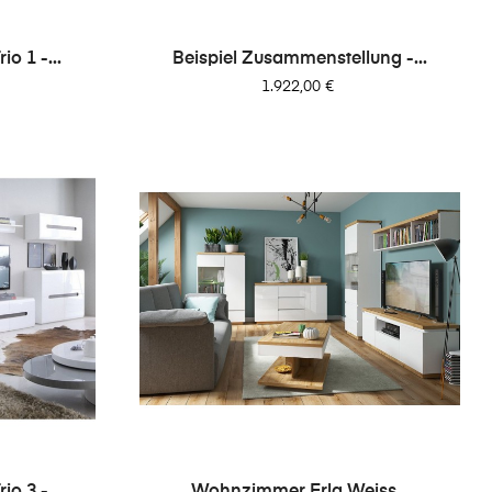
o 1 -...
Beispiel Zusammenstellung -...
Preis
1.922,00 €
o 3 -...
Wohnzimmer Erla Weiss...