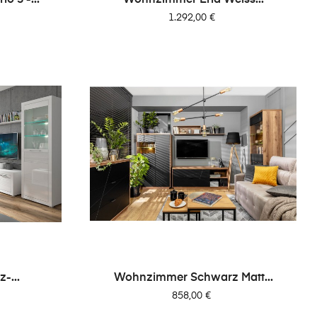
Preis
1.292,00 €
-...
Wohnzimmer Schwarz Matt...
Preis
858,00 €