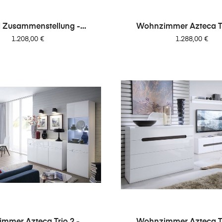
l Zusammenstellung -...
Wohnzimmer Azteca Tri
Preis
Preis
1.208,00 €
1.288,00 €
mer Azteca Trio 2 -...
Wohnzimmer Azteca Tri